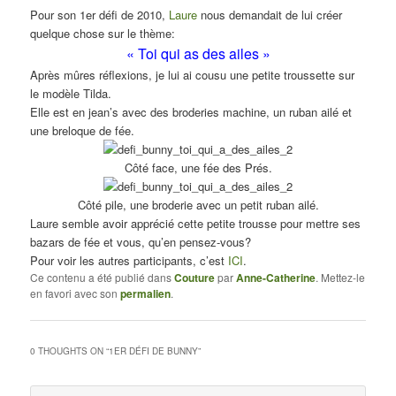
Pour son 1er défi de 2010,
Laure
nous demandait de lui créer
quelque chose sur le thème:
« Toi qui as des ailes »
Après mûres réflexions, je lui ai cousu une petite troussette sur
le modèle Tilda.
Elle est en jean’s avec des broderies machine, un ruban ailé et
une breloque de fée.
Côté face, une fée des Prés.
Côté pile, une broderie avec un petit ruban ailé.
Laure semble avoir apprécié cette petite trousse pour mettre ses
bazars de fée et vous, qu’en pensez-vous?
Pour voir les autres participants, c’est
ICI
.
Ce contenu a été publié dans
Couture
par
Anne-Catherine
. Mettez-le
en favori avec son
permalien
.
0 THOUGHTS ON “
1ER DÉFI DE BUNNY
”