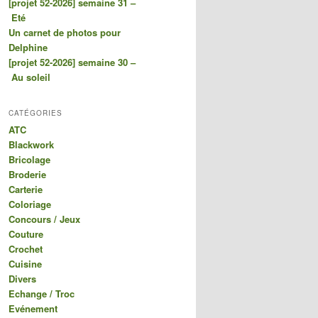
[projet 52-2026] semaine 31 –
Eté
Un carnet de photos pour
Delphine
[projet 52-2026] semaine 30 –
Au soleil
CATÉGORIES
ATC
Blackwork
Bricolage
Broderie
Carterie
Coloriage
Concours / Jeux
Couture
Crochet
Cuisine
Divers
Echange / Troc
Evénement