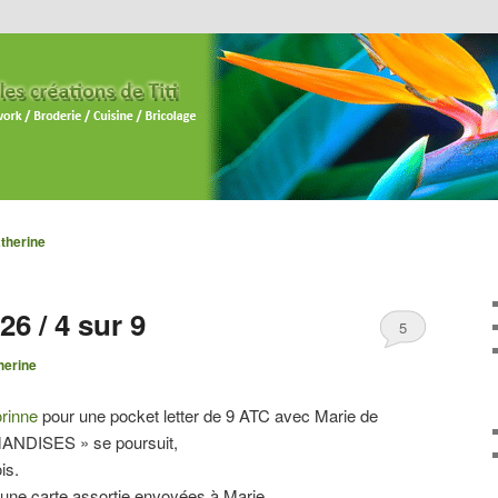
therine
6 / 4 sur 9
5
herine
rinne
pour une pocket letter de 9 ATC avec Marie de
ANDISES » se poursuit,
is.
c une carte assortie envoyées à Marie.