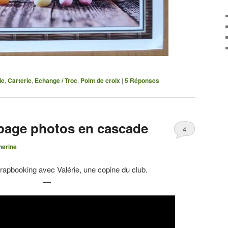
ie
,
Carterie
,
Echange / Troc
,
Point de croix
|
5
Réponses
page photos en cascade
4
herine
 scrapbooking avec Valérie, une copine du club.
—