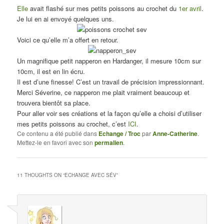
Elle
avait flashé sur mes petits poissons au crochet du
1er avril
.
Je lui en ai envoyé quelques uns.
Voici ce qu’elle m’a offert en retour.
Un magnifique petit napperon en Hardanger, il mesure 10cm sur
10cm, il est en lin écru.
Il est d’une finesse! C’est un travail de précision impressionnant.
Merci Séverine, ce napperon me plait vraiment beaucoup et
trouvera bientôt sa place.
Pour aller voir ses créations et la façon qu’elle a choisi d’utiliser
mes petits poissons au crochet, c’est
ICI
.
Ce contenu a été publié dans
Echange / Troc
par
Anne-Catherine
.
Mettez-le en favori avec son
permalien
.
11 THOUGHTS ON “
ECHANGE AVEC SÉV
”