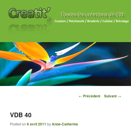
Navigation des articles
←
Précédent
Suivant
→
VDB 40
Posted on
6 avril 2011
by
Anne-Catherine