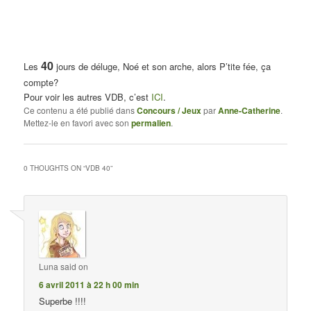
40
Les
jours de déluge, Noé et son arche, alors P’tite fée, ça
compte?
Pour voir les autres VDB, c’est
ICI
.
Ce contenu a été publié dans
Concours / Jeux
par
Anne-Catherine
.
Mettez-le en favori avec son
permalien
.
0 THOUGHTS ON “
VDB 40
”
Luna
said on
6 avril 2011 à 22 h 00 min
Superbe !!!!