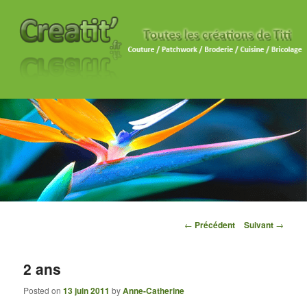
Navigation des articles
←
Précédent
Suivant
→
2 ans
Posted on
13 juin 2011
by
Anne-Catherine