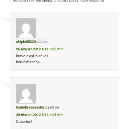
0 THOUGHTS ON “
THE SÉRIAL, CROCHETEUSES POUR MANGO 18
”
chipie95320
said on
26 février 2012 à 14 h 00 min
bravo c'est bien joli
bon dimanche
Isabellekessedjian
said on
26 février 2012 à 14 h 05 min
Superbe !