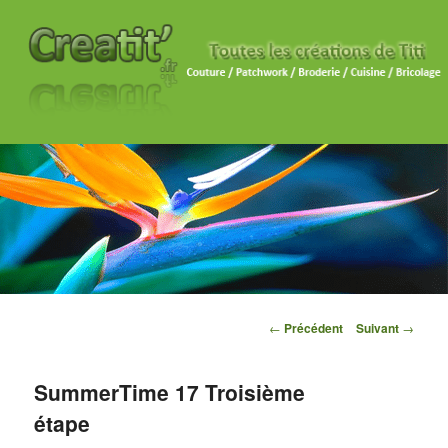
Navigation des articles
←
Précédent
Suivant
→
SummerTime 17 Troisième
étape