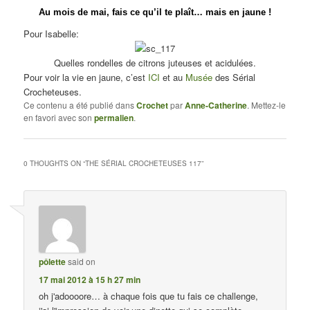
Au mois de mai, fais ce qu’il te plaît… mais en jaune !
Pour Isabelle:
Quelles rondelles de citrons juteuses et acidulées.
Pour voir la vie en jaune, c’est
ICI
et au
Musée
des Sérial
Crocheteuses.
Ce contenu a été publié dans
Crochet
par
Anne-Catherine
. Mettez-le
en favori avec son
permalien
.
0 THOUGHTS ON “
THE SÉRIAL CROCHETEUSES 117
”
pôlette
said on
17 mai 2012 à 15 h 27 min
oh j'adoooore… à chaque fois que tu fais ce challenge,