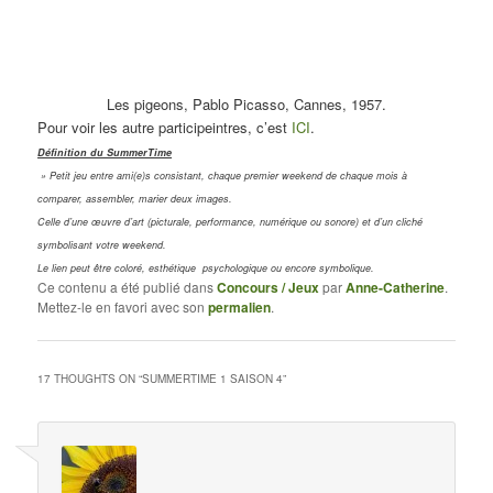
Les pigeons, Pablo Picasso, Cannes, 1957.
Pour voir les autre participeintres, c’est
ICI
.
Définition du SummerTime
» Petit jeu entre ami(e)s consistant, chaque premier weekend de chaque mois à
comparer, assembler, marier deux images.
Celle d’une œuvre d’art (picturale, performance, numérique ou sonore) et d’un cliché
symbolisant votre weekend.
Le lien peut être coloré, esthétique psychologique ou encore symbolique.
Ce contenu a été publié dans
Concours / Jeux
par
Anne-Catherine
.
Mettez-le en favori avec son
permalien
.
17 THOUGHTS ON “
SUMMERTIME 1 SAISON 4
”