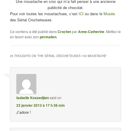
Une moustache en croc qui m’a fait penser à une ancienne
publicité de chocolat.
Pour voir toutes les moustachues, c’est
ICI
ou dans le
Musée
des Sérial Crocheteuses.
Ce contenu a été publié dans
Crochet
par
Anne-Catherine
. Mettez-le
en favori avec son
permalien
.
25 THOUGHTS ON “
THE SÉRIAL CROCHETEUSES 153 MOUSTACHE
”
Isabelle Kessedjian
said on
23 janvier 2013 à 17 h 38 min
J’adore !