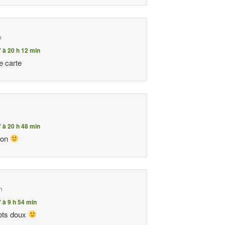
n
7 à 20 h 12 min
te carte
7 à 20 h 48 min
tion
n
7 à 9 h 54 min
mots doux