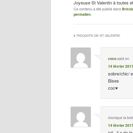
Joyeuse St Valentin à toutes et
Ce contenu a été publié dans
Bricol
permalien
.
8 THOUGHTS ON “
ST VALENTIN
”
coco
said on
14 février 201
sobre/chic/ e
Bises
coc♥
monique la bre
14 février 201
joli , il a d