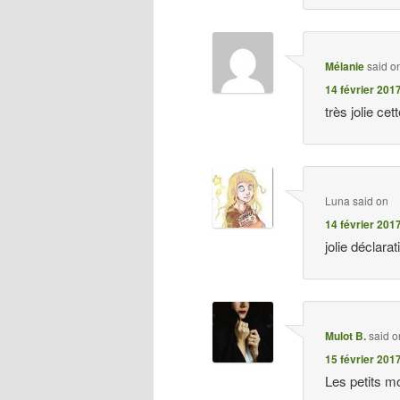
Mélanie
said o
14 février 201
très jolie cet
Luna
said on
14 février 201
jolie déclara
Mulot B.
said o
15 février 201
Les petits 