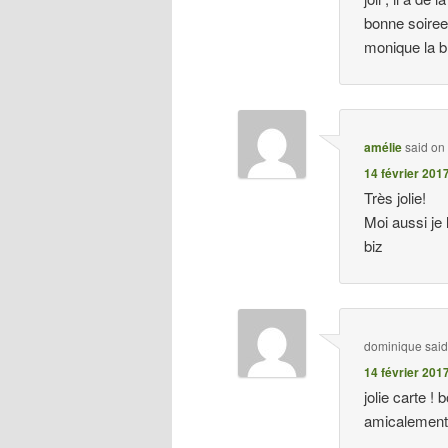
bonne soire
monique la b
amélie
said on
14 février 201
Très jolie!
Moi aussi je 
biz
dominique
sai
14 février 201
jolie carte ! 
amicalement