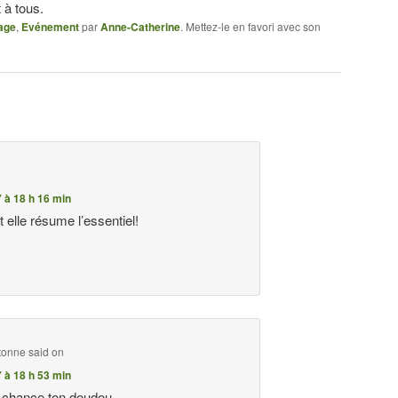
 à tous.
age
,
Evénement
par
Anne-Catherine
. Mettez-le en favori avec son
7 à 18 h 16 min
t elle résume l’essentiel!
tonne
said on
7 à 18 h 53 min
e la chance ton doudou