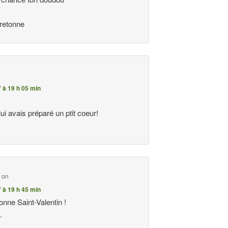
e
retonne
7 à 19 h 05 min
lui avais préparé un ptit coeur!
d on
7 à 19 h 45 min
bonne Saint-Valentin !
.