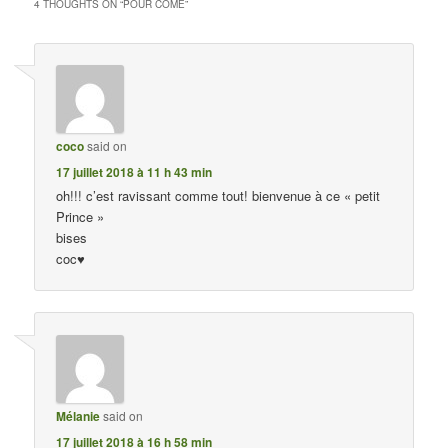
4 THOUGHTS ON “
POUR CÔME
”
coco
said on
17 juillet 2018 à 11 h 43 min
oh!!! c’est ravissant comme tout! bienvenue à ce « petit
Prince »
bises
coc♥
Mélanie
said on
17 juillet 2018 à 16 h 58 min