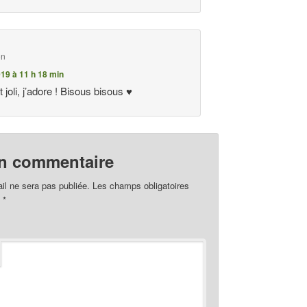
on
19 à 11 h 18 min
oli, j’adore ! Bisous bisous ♥
un commentaire
il ne sera pas publiée.
Les champs obligatoires
c
*