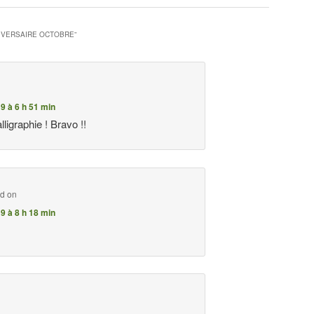
NIVERSAIRE OCTOBRE
”
9 à 6 h 51 min
alligraphie ! Bravo !!
id on
9 à 8 h 18 min