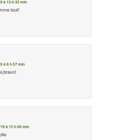
9 à 13 h 32 min
mme tout!
9 à 6 h 57 min
oi,bravo!
19 à 12 h 06 min
olie