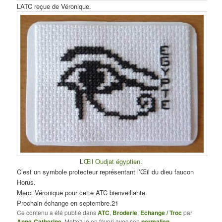
L’ATC reçue de Véronique.
L’
Œil Oudjat égyptien
.
C’est un symbole protecteur représentant l’Œil du dieu faucon
Horus.
Merci Véronique pour cette ATC bienveillante.
Prochain échange en septembre.21
Ce contenu a été publié dans
ATC
,
Broderie
,
Echange / Troc
par
Anne-Catherine
. Mettez-le en favori avec son
permalien
.