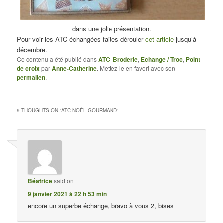
dans une jolie présentation.
Pour voir les ATC échangées faites dérouler
cet article
jusqu’à
décembre.
Ce contenu a été publié dans
ATC
,
Broderie
,
Echange / Troc
,
Point
de croix
par
Anne-Catherine
. Mettez-le en favori avec son
permalien
.
9 THOUGHTS ON “
ATC NOËL GOURMAND
”
Béatrice
said on
9 janvier 2021 à 22 h 53 min
encore un superbe échange, bravo à vous 2, bises