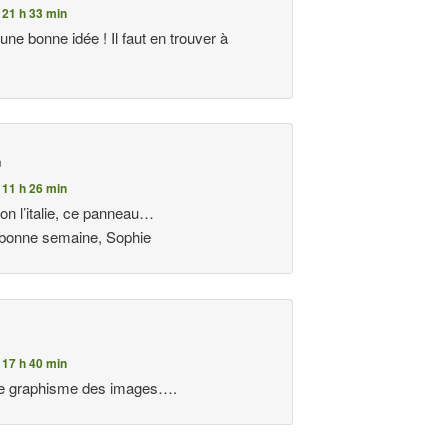
 21 h 33 min
une bonne idée ! Il faut en trouver à
n
 11 h 26 min
on l’italie, ce panneau…
 bonne semaine, Sophie
 17 h 40 min
 le graphisme des images….