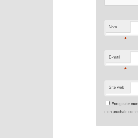
Nom
*
E-mail
*
Site web
Enregistrer mon
mon prochain comm