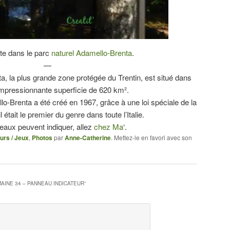
te dans le parc
naturel Adamello-Brenta
.
—
a, la plus grande zone protégée du Trentin, est situé dans
 impressionnante superficie de 620 km².
lo-Brenta a été créé en 1967, grâce à une loi spéciale de la
était le premier du genre dans toute l’Italie.
eaux peuvent indiquer, allez
chez Ma
‘.
urs / Jeux
,
Photos
par
Anne-Catherine
. Mettez-le en favori avec son
MAINE 34 – PANNEAU INDICATEUR
”