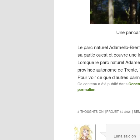
Une pancar
Le parc naturel Adamello-Brent
sa partie ouest et couvre une
Lorsque le parc naturel Adamel
province autonome de Trente, il 
Pour voir ce que d’autres pann
Ce contenu a été publié dans
Conco
permalien
.
3 THOUGHTS ON “
[PROJET 52-2021] SE
Luna
said on