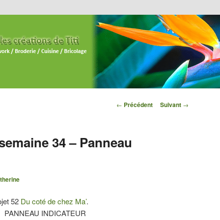
Navigation des
←
Précédent
Suivant
→
articles
] semaine 34 – Panneau
therine
ojet 52
Du coté de chez Ma’
.
PANNEAU INDICATEUR