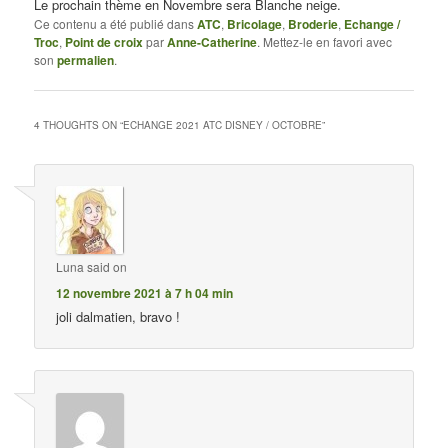
Le prochain thème en Novembre sera Blanche neige.
Ce contenu a été publié dans
ATC
,
Bricolage
,
Broderie
,
Echange /
Troc
,
Point de croix
par
Anne-Catherine
. Mettez-le en favori avec
son
permalien
.
4 THOUGHTS ON “
ECHANGE 2021 ATC DISNEY / OCTOBRE
”
Luna
said on
12 novembre 2021 à 7 h 04 min
joli dalmatien, bravo !