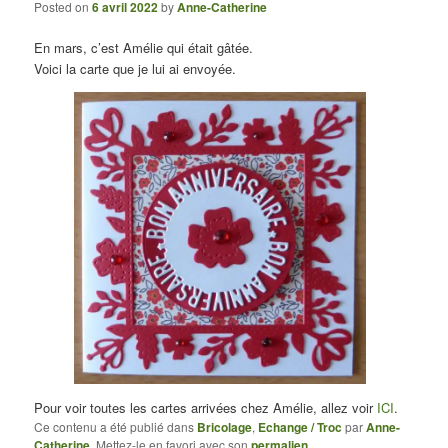
Posted on
6 avril 2022
by
Anne-Catherine
En mars, c’est Amélie qui était gâtée.
Voici la carte que je lui ai envoyée.
Pour voir toutes les cartes arrivées chez Amélie, allez voir
ICI
.
Ce contenu a été publié dans
Bricolage
,
Echange / Troc
par
Anne-
Catherine
. Mettez-le en favori avec son
permalien
.