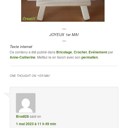
—
JOYEUX 1er MAI
—
Texte internet
Ce contenu a été publié dans
Bricolage
,
Crochet
,
Evénement
par
Anne-Catherine
. Mettez-le en favori avec son
permalien
.
ONE THOUGHT ON “
1ER MAI
”
Brodi28
said on
1 mai 2023 à 11 h 49 min