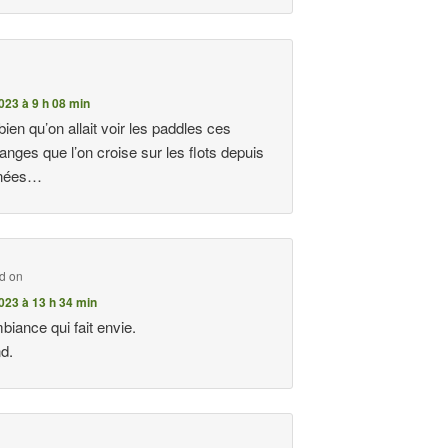
023 à 9 h 08 min
bien qu’on allait voir les paddles ces
anges que l’on croise sur les flots depuis
nnées…
id on
023 à 13 h 34 min
biance qui fait envie.
d.