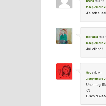
bruno
said on
2 septembre 2
J’ai fait aus
marlabis
said 
3 septembre 2
Joli cliché !
Sév
said on
3 septembre 2
Une magnifiq
<3
Bises d'Alsa