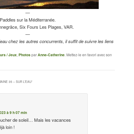
—
Paddles sur la Méditerranée.
nnegrâce, Six Fours Les Plages, VAR.
—
eau chez les autres concurrents, il suffit de suivre les liens
urs / Jeux
,
Photos
par
Anne-Catherine
. Mettez-le en favori avec son
AINE 35 – SUR L’EAU
”
023 à 9 h 07 min
ucher de soleil… Mais les vacances
jà loin !