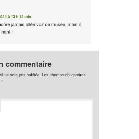
024 à 13 h 12 min
ncore jamais allée voir ce musée, mais il
nnant !
un commentaire
il ne sera pas publiée.
Les champs obligatoires
c
*