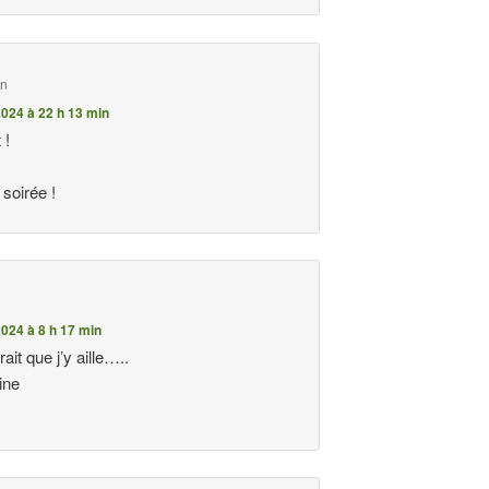
on
024 à 22 h 13 min
 !
soirée !
024 à 8 h 17 min
rait que j’y aille…..
ine