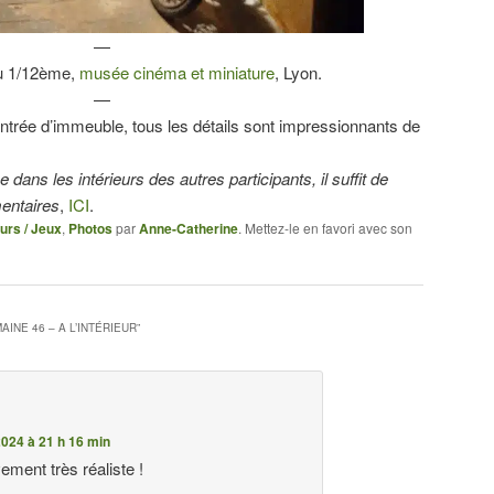
—
au 1/12ème,
musée cinéma et miniature
, Lyon.
—
entrée d’immeuble, tous les détails sont impressionnants de
 dans les intérieurs des autres participants, il suffit de
mentaires
,
ICI
.
urs / Jeux
,
Photos
par
Anne-Catherine
. Mettez-le en favori avec son
AINE 46 – A L’INTÉRIEUR
”
024 à 21 h 16 min
vement très réaliste !