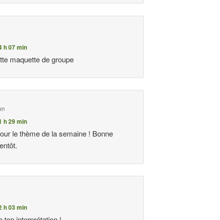
4 h 07 min
tte maquette de groupe
on
1 h 29 min
pour le thème de la semaine ! Bonne
entôt.
2 h 03 min
 ton interprétation !