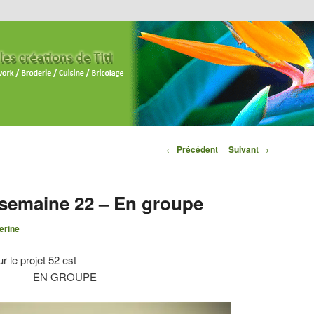
Navigation des
←
Précédent
Suivant
→
articles
] semaine 22 – En groupe
erine
 le projet 52 est
EN GROUPE