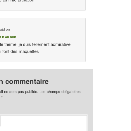
aid on
3 h 48 min
le thème! je suis tellement admirative
i font des maquettes
un commentaire
il ne sera pas publiée.
Les champs obligatoires
c
*