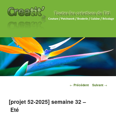
Navigation des articles
←
Précédent
Suivant
→
[projet 52-2025] semaine 32 –
Eté