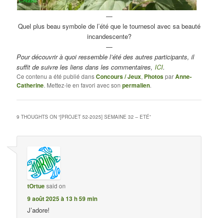
—
Quel plus beau symbole de l’été que le tournesol avec sa beauté
incandescente?
—
Pour découvrir à quoi ressemble l’été des autres participants, il
suffit de suivre les liens dans les commentaires,
ICI
.
Ce contenu a été publié dans
Concours / Jeux
,
Photos
par
Anne-
Catherine
. Mettez-le en favori avec son
permalien
.
9 THOUGHTS ON “
[PROJET 52-2025] SEMAINE 32 – ETÉ
”
tOrtue
said on
9 août 2025 à 13 h 59 min
J’adore!