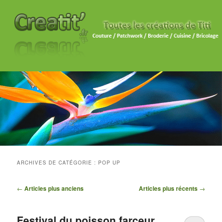
ARCHIVES DE CATÉGORIE :
POP UP
Navigation des articles
←
Articles plus anciens
Articles plus récents
→
Festival du poisson farceur