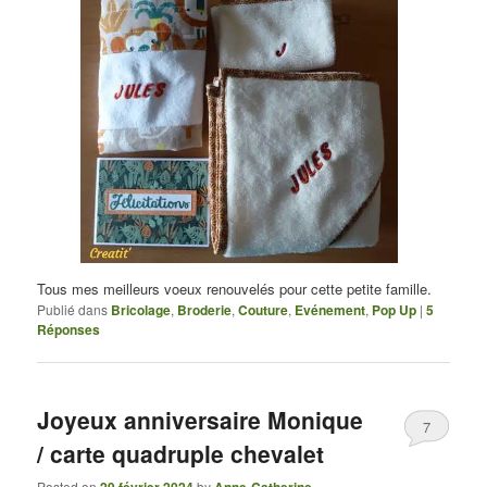
Tous mes meilleurs voeux renouvelés pour cette petite famille.
Publié dans
Bricolage
,
Broderie
,
Couture
,
Evénement
,
Pop Up
|
5
Réponses
Joyeux anniversaire Monique
7
/ carte quadruple chevalet
Posted on
29 février 2024
by
Anne-Catherine