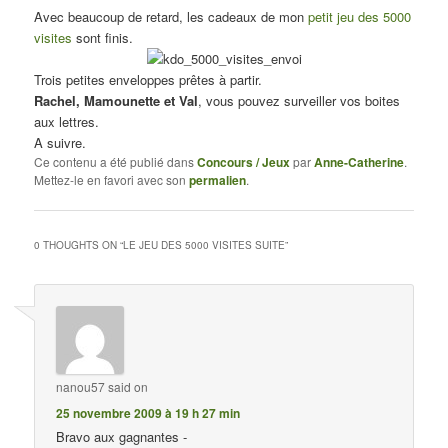
Avec beaucoup de retard, les cadeaux de mon
petit jeu des 5000
visites
sont finis.
Trois petites enveloppes prêtes à partir.
Rachel, Mamounette et Val
, vous pouvez surveiller vos boites
aux lettres.
A suivre.
Ce contenu a été publié dans
Concours / Jeux
par
Anne-Catherine
.
Mettez-le en favori avec son
permalien
.
0 THOUGHTS ON “
LE JEU DES 5000 VISITES SUITE
”
nanou57
said on
25 novembre 2009 à 19 h 27 min
Bravo aux gagnantes -