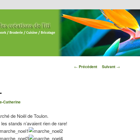
Navigation des
←
Précédent
Suivant
→
articles
L
e-Catherine
marché de Noël de Toulon.
les stands n’avaient rien de rare!