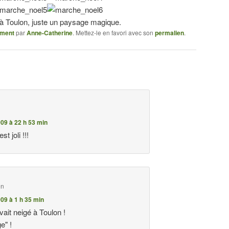
e à Toulon, juste un paysage magique.
ment
par
Anne-Catherine
. Mettez-le en favori avec son
permalien
.
n
09 à 22 h 53 min
t joli !!!
on
09 à 1 h 35 min
 avait neigé à Toulon !
ge" !