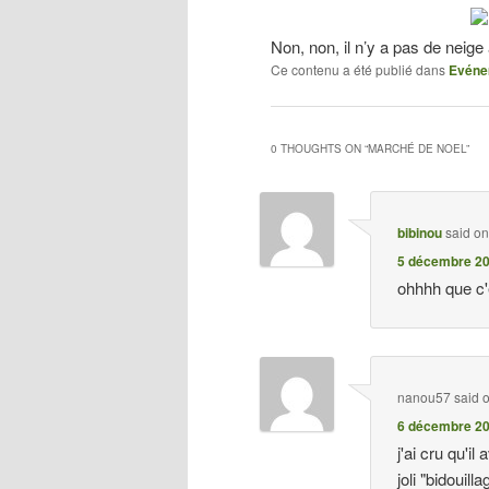
Non, non, il n’y a pas de neig
Ce contenu a été publié dans
Evéne
0 THOUGHTS ON “
MARCHÉ DE NOEL
”
bibinou
said o
5 décembre 20
ohhhh que c'es
nanou57
said 
6 décembre 20
j'ai cru qu'il
joli "bidouilla