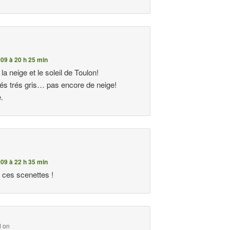
n
09 à 20 h 25 min
 la neige et le soleil de Toulon!
rés trés gris… pas encore de neige!
.
09 à 22 h 35 min
li ces scenettes !
d on