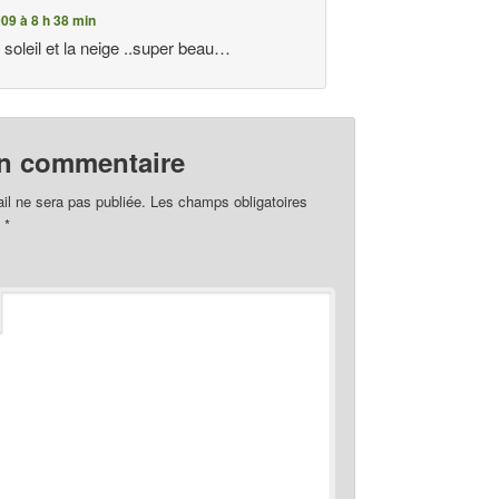
09 à 8 h 38 min
e soleil et la neige ..super beau…
un commentaire
il ne sera pas publiée.
Les champs obligatoires
c
*