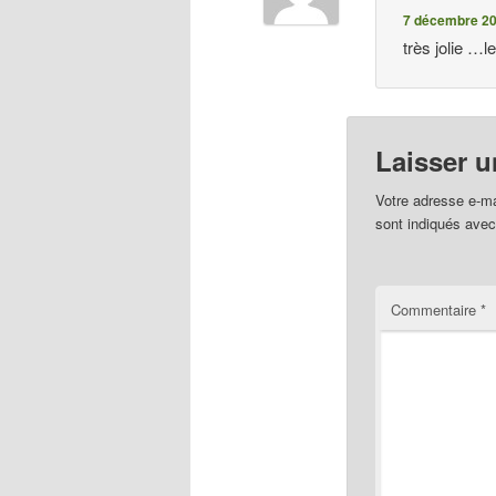
7 décembre 20
très jolie …l
Laisser 
Votre adresse e-ma
sont indiqués ave
Commentaire
*