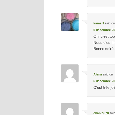
kamart
said o
6 décembre 20
Oh! c'est top
Nous c'est t
Bonne soirée
Alena
said on
6 décembre 20
C'est très jo
chantou78
sai