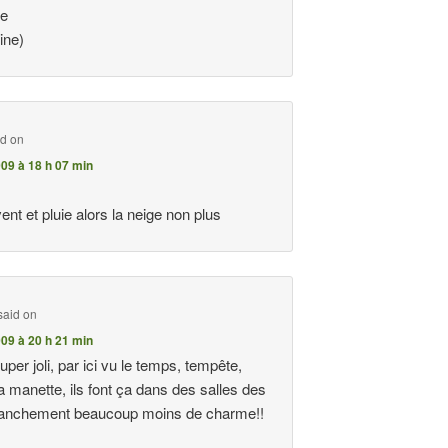
he
ine)
id on
09 à 18 h 07 min
vent et pluie alors la neige non plus
said on
09 à 20 h 21 min
uper joli, par ici vu le temps, tempête,
la manette, ils font ça dans des salles des
franchement beaucoup moins de charme!!
e