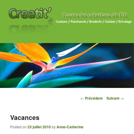
Navigation des articles
←
Précédent
Suivant
→
Vacances
Posted on
23 juillet 2010
by
Anne-Catherine