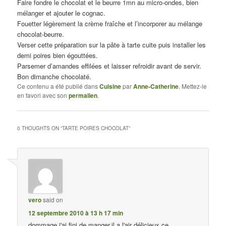
Faire fondre le chocolat et le beurre 1mn au micro-ondes, bien
mélanger et ajouter le cognac.
Fouetter légèrement la crème fraîche et l’incorporer au mélange
chocolat-beurre.
Verser cette préparation sur la pâte à tarte cuite puis installer les
demi poires bien égouttées.
Parsemer d’amandes effilées et laisser refroidir avant de servir.
Bon dimanche chocolaté.
Ce contenu a été publié dans
Cuisine
par
Anne-Catherine
. Mettez-le
en favori avec son
permalien
.
0 THOUGHTS ON “
TARTE POIRES CHOCOLAT
”
vero
said on
12 septembre 2010 à 13 h 17 min
dommage,j'ai fini de manger,il a l'air délicieux ce