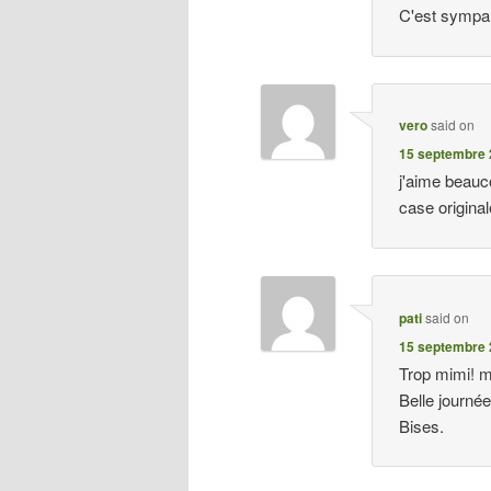
C'est sympa !
vero
said on
15 septembre 
j'aime beauc
case origina
pati
said on
15 septembre 
Trop mimi! me
Belle journée
Bises.