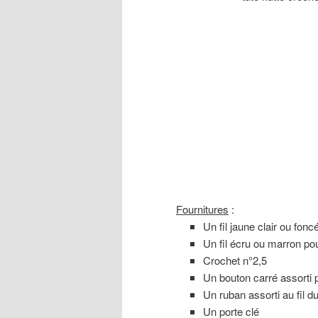
Fournitures
:
Un fil jaune clair ou foncé
Un fil écru ou marron po
Crochet n°2,5
Un bouton carré assorti p
Un ruban assorti au fil d
Un porte clé