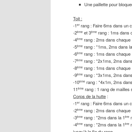
Une paillette pour bloque
Toit :
-1
rang : Faire 6ms dans un 
er
-2
et 3
rang : 1ms dans 
ème
ème
-4
rang : 2ms dans chaque 
ème
-5
rang : *1ms, 2ms dans la 
ème
-6
rang : 1ms dans chaque 
ème
-7
rang : *2x1ms, 2ms dans l
ème
-8
rang : 1ms dans chaque 
ème
-9
rang : *3x1ms, 2ms dans l
ème
-10
rang : *4x1m, 2ms dans l
ème
11
rang : 1 rang de mailles s
ème
Corps de la hutte
:
-1
rang : Faire 6ms dans un 
er
-2
rang : 2ms dans chaque m
ème
-3
rang : *2ms dans la 1
m
ème
ère
-4
rang : *2ms dans la 1
m
ème
ère
jusqu’à la fin du rang