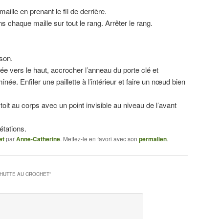
lle en prenant le fil de derrière.
 chaque maille sur tout le rang. Arrêter le rang.
son.
e vers le haut, accrocher l’anneau du porte clé et
ée. Enfiler une paillette à l’intérieur et faire un nœud bien
toit au corps avec un point invisible au niveau de l’avant
étations.
et
par
Anne-Catherine
. Mettez-le en favori avec son
permalien
.
 HUTTE AU CROCHET
”