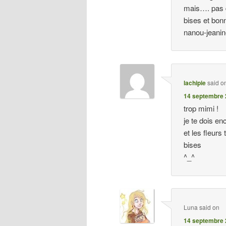
mais…. pas d
bises et bon
nanou-jeani
lachipie
said o
14 septembre 
trop mimi !
je te dois e
et les fleurs 
bises
^_^
Luna
said on
14 septembre 