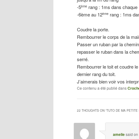
-5
rang : 1ms dans chaque mai
ème
-6ème au 12
rang : 1ms dans
ème
Coudre la porte.
Rembourrer le corps de la mai
Passer un ruban par la cheminé
repasser le ruban dans la chemin
serré.
Rembourrer le toit et coudre le 
dernier rang du toit.
J’aimerais bien voir vos interpr
Ce contenu a été publié dans
Croch
22 THOUGHTS ON “
TUTO DE MA PETITE
amelie
said on