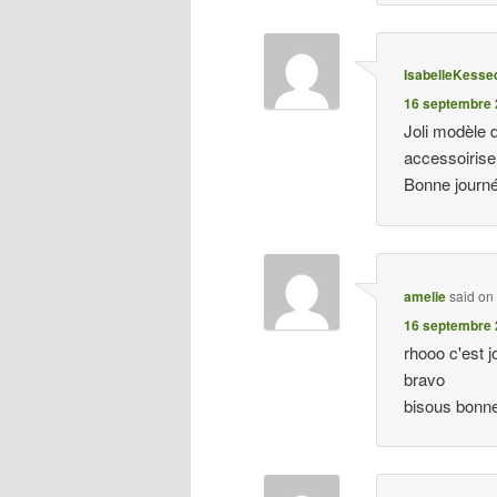
IsabelleKesse
16 septembre 
Joli modèle d
accessoirise
Bonne journ
amelie
said on
16 septembre 
rhooo c'est jo
bravo
bisous bonne