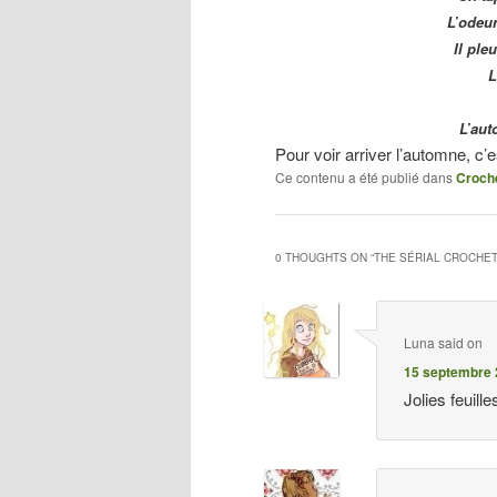
L’odeur
Il ple
L
L’aut
Pour voir arriver l’automne, c’
Ce contenu a été publié dans
Croch
0 THOUGHTS ON “
THE SÉRIAL CROCHE
Luna
said on
15 septembre 
Jolies feuill