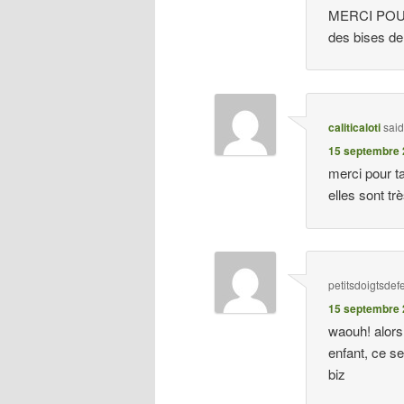
MERCI POU
des bises de
caliticaloti
sai
15 septembre 
merci pour ta
elles sont tr
petitsdoigtsdef
15 septembre 
waouh! alors
enfant, ce se
biz