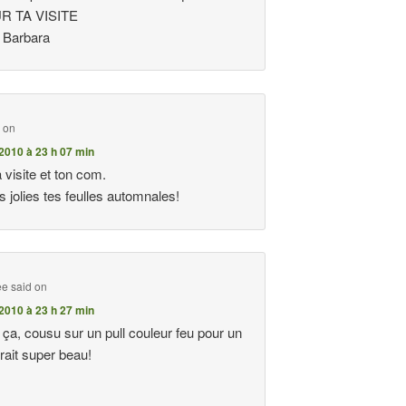
R TA VISITE
 Barbara
d on
2010 à 23 h 07 min
 visite et ton com.
ès jolies tes feulles automnales!
ee
said on
2010 à 23 h 27 min
 ça, cousu sur un pull couleur feu pour un
rait super beau!