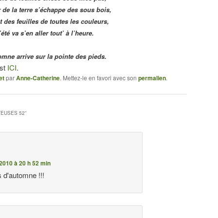
 de la terre s’échappe des sous bois,
ut des feuilles de toutes les couleurs,
’été va s’en aller tout’ à l’heure.
omne arrive sur la pointe des pieds.
est
ICI
.
et
par
Anne-Catherine
. Mettez-le en favori avec son
permalien
.
TEUSES 52
”
2010 à 20 h 52 min
es d'automne !!!