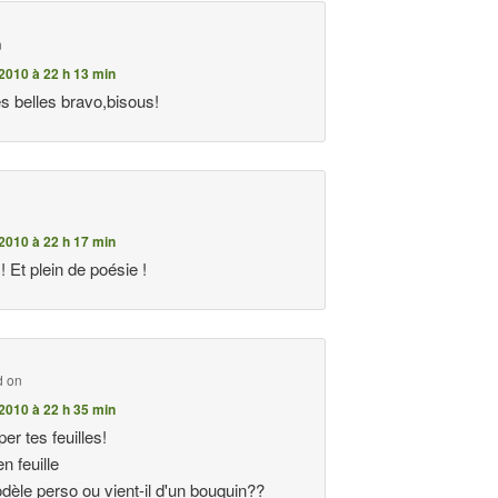
n
2010 à 22 h 13 min
ès belles bravo,bisous!
2010 à 22 h 17 min
 Et plein de poésie !
d on
2010 à 22 h 35 min
per tes feuilles!
en feuille
dèle perso ou vient-il d'un bouquin??