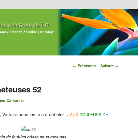
Navigation des
←
Précédent
Suivant
→
articles
heteuses 52
ne-Catherine
 Victoire nous invite à crocheter
»
AUX
COULEURS
DE
pis de feuilles crisse sous mes pas,