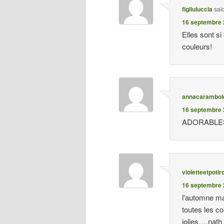
figliuluccia
sai
16 septembre 
Elles sont si
couleurs!
annacarambol
16 septembre 
ADORABLES c
violetteetpotir
16 septembre 
l'automne ma
toutes les c
jolies….nath