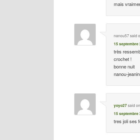
mais vraimen
nanou57
said 
15 septembre 
très ressembl
crochet !
bonne nuit
nanou-jeani
yoyo27
said o
15 septembre 
tres joli ses 