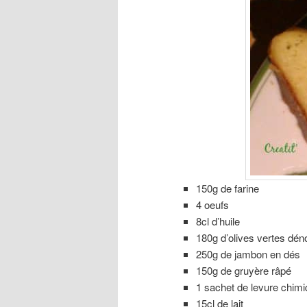
150g de farine
4 oeufs
8cl d’huile
180g d’olives vertes dén
250g de jambon en dés
150g de gruyère râpé
1 sachet de levure chim
15cl de lait