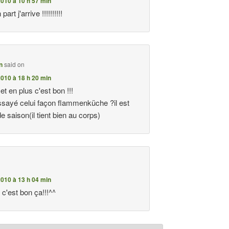
010 à 10 h 57 min
part j'arrive !!!!!!!!!!
n
said on
010 à 18 h 20 min
t et en plus c'est bon !!!
ssayé celui façon flammenküche ?il est
de saison(il tient bien au corps)
010 à 13 h 04 min
'est bon ça!!!^^