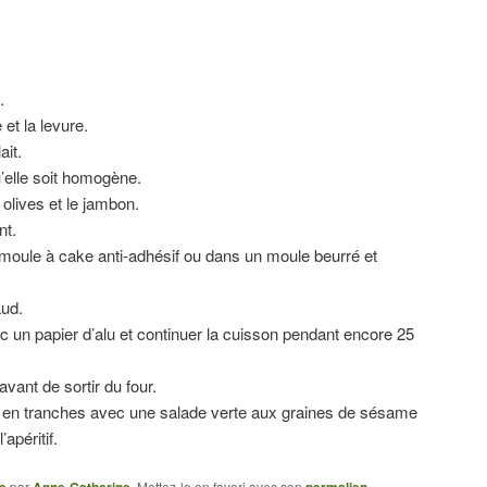
.
et la levure.
ait.
’elle soit homogène.
 olives et le jambon.
nt.
 moule à cake anti-adhésif ou dans un moule beurré et
aud.
 un papier d’alu et continuer la cuisson pendant encore 25
avant de sortir du four.
é en tranches avec une salade verte aux graines de sésame
apéritif.
par
. Mettez-le en favori avec son
.