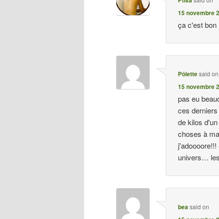
Ptisa
15 novembre 2
ça c'est bon 
Pôlette
said on
15 novembre 2
pas eu beauc
ces derniers
de kilos d'u
choses à ma
j'adoooore!!!
univers… le
bea
said on