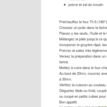
poivre et sel du moulin
Préchauffez le four Th 6 (180°)
Creusez un puits dans la farine 
Placez-y les œufs, l’huile et le l
Mélangez la pâte jusqu’à ce qu
Incorporez le gruyère râpé, les
Poivrez et salez très légèreme
Versez la préparation dans un
fariné.
Mettez à cuire dans le four ch
Au bout de 20mn, couvrez avec
à 30mn.
Vérifiez la cuisson au couteau 
Dégustez tiède ou froid, coup
ou coupé en petits cubes pour l’
Bon appétit.
Ce contenu a été publié dans