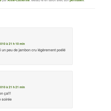
e
Anne-Catherine
permalien
010 à 21 h 10 min
i un peu de jambon cru légèrement poélé
010 à 21 h 21 min
on ça!!!
 soirée