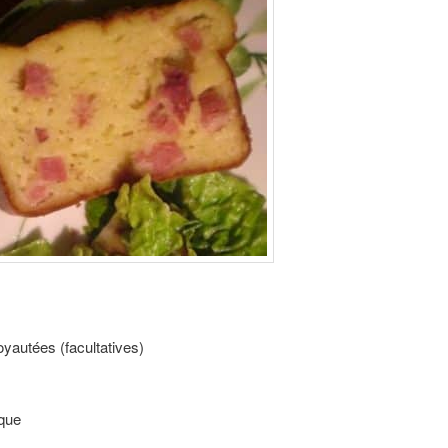
oyautées (facultatives)
ique