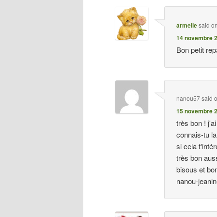
armelle
said o
14 novembre 2
Bon petit re
nanou57
said 
15 novembre 2
très bon ! j'
connais-tu l
si cela t'inté
très bon auss
bisous et b
nanou-jeani