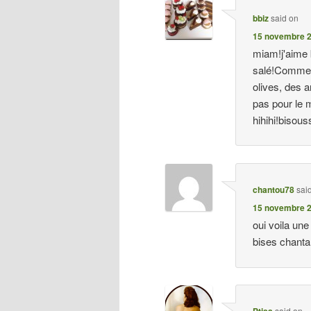
bbiz
said on
15 novembre 2
miam!j'aime
salé!Comme 
olives, des 
pas pour le m
hihihi!bisous
chantou78
sai
15 novembre 2
oui voila un
bises chanta
said on