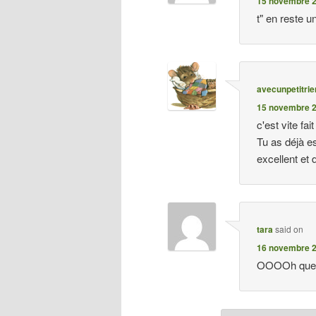
15 novembre 2
t" en reste un 
avecunpetitrie
15 novembre 2
c'est vite fai
Tu as déjà e
excellent et 
tara
said on
16 novembre 2
OOOOh que c