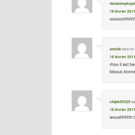
titedamepicpa
18 février 201
oooooohhhh!!
amelie
said on
18 février 201
rhoo il est b
bisous bonne
chipie95320
sa
18 février 201
wouahhhhh tro