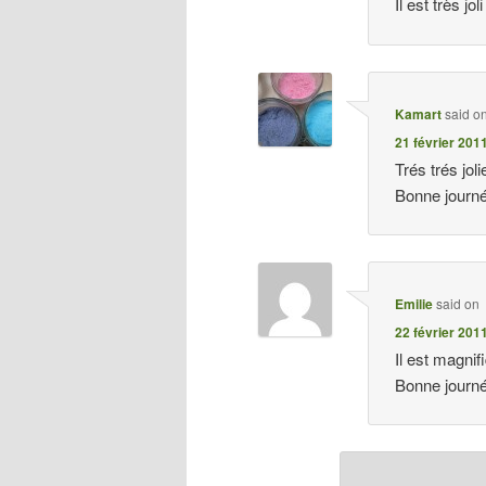
Il est très jo
Kamart
said o
21 février 201
Trés trés jol
Bonne journ
Emilie
said on
22 février 201
Il est magnif
Bonne journ