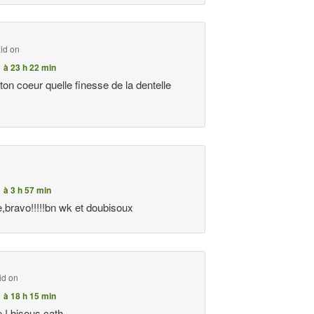
id on
1 à 23 h 22 min
li ton coeur quelle finesse de la dentelle
n
1 à 3 h 57 min
e,bravo!!!!!bn wk et doubisoux
id on
1 à 18 h 15 min
e ! bisous cath