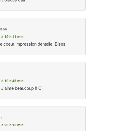
id on
1 à 19 h 11 min
e coeur impression dentelle. Bises
1 à 19 h 45 min
 J'aime beaucoup !! Cil
on
1 à 23 h 15 min