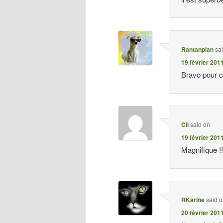
Rantanplan
sa
19 février 201
Bravo pour c
Cil
said on
19 février 201
Magnifique !!
RKarine
said 
20 février 201