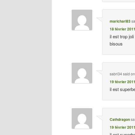
maricharl83
sa
18 février 201
il est trop jo
bisous
sabri34
said o
19 février 201
il est superb
Cathdragon
sa
19 février 201
il est superb