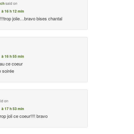
tch
said on
1 à 16 h 12 min
!!trop jolie…bravo bises chantal
1 à 16 h 55 min
eau ce coeur
 soirée
id on
1 à 17 h 53 min
p joli ce coeur!!!! bravo