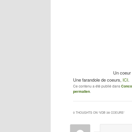
Un coeur e
Une farandole de coeurs,
ICI
.
Ce contenu a été publié dans
Conco
permalien
.
0 THOUGHTS ON “
VDB 38 COEURS
”