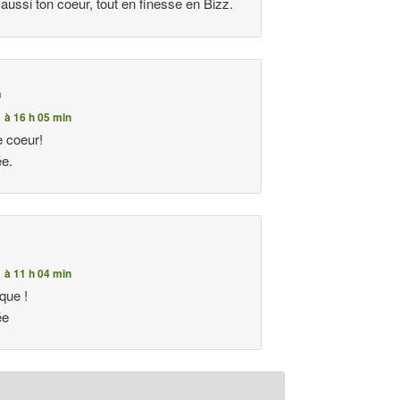
li aussi ton coeur, tout en finesse en Bizz.
n
1 à 16 h 05 min
ie coeur!
ée.
1 à 11 h 04 min
ique !
ée