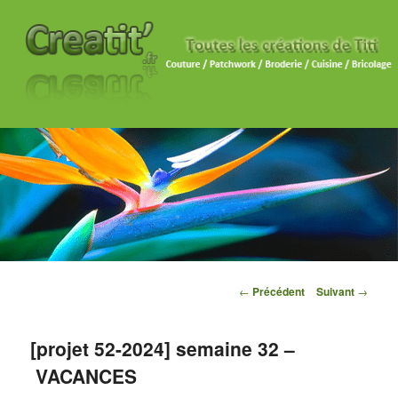
Navigation des articles
←
Précédent
Suivant
→
[projet 52-2024] semaine 32 –
VACANCES