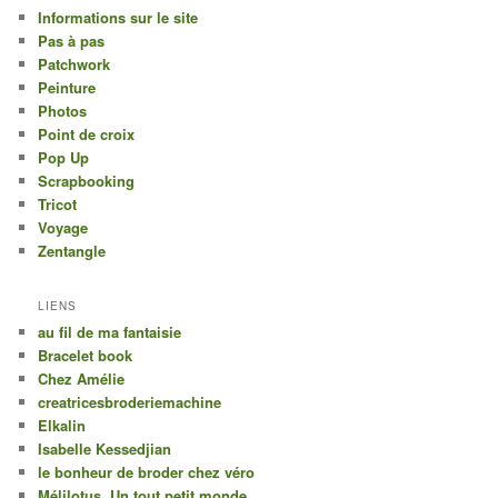
Informations sur le site
Pas à pas
Patchwork
Peinture
Photos
Point de croix
Pop Up
Scrapbooking
Tricot
Voyage
Zentangle
LIENS
au fil de ma fantaisie
Bracelet book
Chez Amélie
creatricesbroderiemachine
Elkalin
Isabelle Kessedjian
le bonheur de broder chez véro
Mélilotus, Un tout petit monde