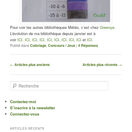
Pour voir les autres bibliothèques Météo, c’est chez
Greenye
.
L’évolution de ma bibliothèque depuis janvier est à
voir
ICI,
ICI,
ICI,
ICI,
ICI,
ICI,
ICI,
ICI
,
ICI
et
ICI
.
Publié dans
Coloriage
,
Concours / Jeux
|
4
Réponses
Navigation des articles
←
Articles plus anciens
Articles plus récents
→
Recherche
Contactez-moi
S’inscrire à la newsletter
Connectez-vous
ARTICLES RÉCENTS